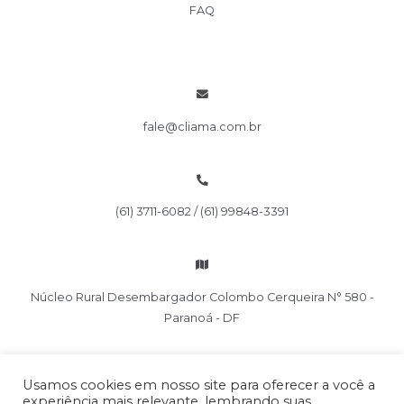
FAQ
fale@cliama.com.br
(61) 3711-6082 / (61) 99848-3391
Núcleo Rural Desembargador Colombo Cerqueira N° 580 -
Paranoá - DF
Usamos cookies em nosso site para oferecer a você a
experiência mais relevante, lembrando suas